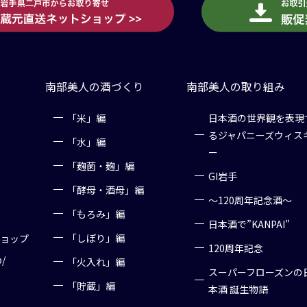
南部美人の酒づくり
南部美人の取り組み
「米」編
日本酒の世界観を表現
るジャパニーズウィス
「水」編
ー
「麹菌・麹」編
GI岩手
「酵母・酒母」編
～120周年記念酒～
「もろみ」編
日本酒で”KANPAI”
「しぼり」編
ショップ
120周年記念
p/
「火入れ」編
スーパーフローズンの
「貯蔵」編
本酒 誕生物語