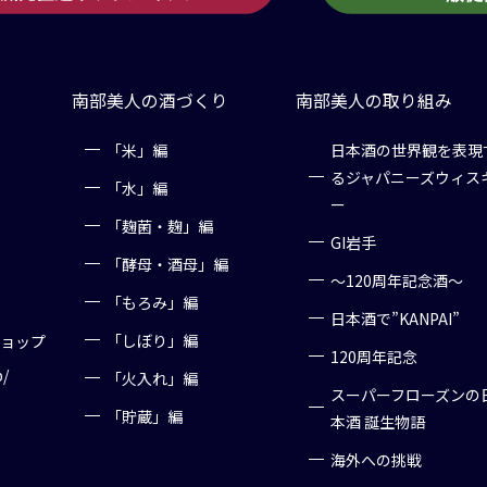
南部美人の酒づくり
南部美人の取り組み
「米」編
日本酒の世界観を表現
るジャパニーズウィス
「水」編
ー
「麹菌・麹」編
GI岩手
「酵母・酒母」編
～120周年記念酒～
「もろみ」編
日本酒で”KANPAI”
「しぼり」編
ショップ
120周年記念
p/
「火入れ」編
スーパーフローズンの
「貯蔵」編
本酒 誕生物語
海外への挑戦