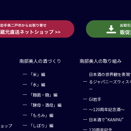
南部美人の酒づくり
南部美人の取り組み
「米」編
日本酒の世界観を表現
るジャパニーズウィス
「水」編
ー
「麹菌・麹」編
GI岩手
「酵母・酒母」編
～120周年記念酒～
「もろみ」編
日本酒で”KANPAI”
「しぼり」編
ショップ
120周年記念