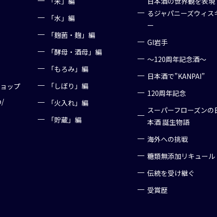
「米」編
日本酒の世界観を表現
るジャパニーズウィス
「水」編
ー
「麹菌・麹」編
GI岩手
「酵母・酒母」編
～120周年記念酒～
「もろみ」編
日本酒で”KANPAI”
「しぼり」編
ショップ
120周年記念
p/
「火入れ」編
スーパーフローズンの
「貯蔵」編
本酒 誕生物語
海外への挑戦
糖類無添加リキュール
伝統を受け継ぐ
受賞歴