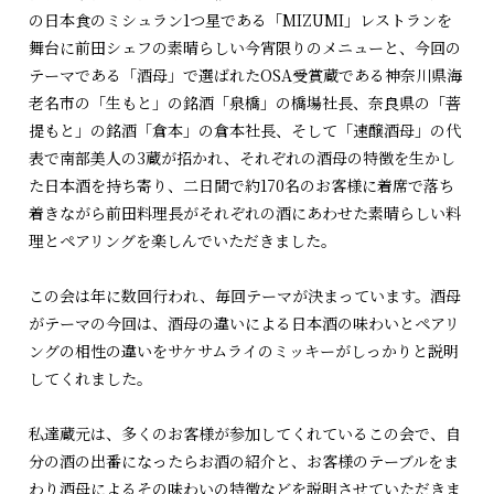
の日本食のミシュラン1つ星である「MIZUMI」レストランを
舞台に前田シェフの素晴らしい今宵限りのメニューと、今回の
テーマである「酒母」で選ばれたOSA受賞蔵である神奈川県海
老名市の「生もと」の銘酒「泉橋」の橋場社長、奈良県の「菩
提もと」の銘酒「倉本」の倉本社長、そして「速醸酒母」の代
表で南部美人の3蔵が招かれ、それぞれの酒母の特徴を生かし
た日本酒を持ち寄り、二日間で約170名のお客様に着席で落ち
着きながら前田料理長がそれぞれの酒にあわせた素晴らしい料
理とペアリングを楽しんでいただきました。
この会は年に数回行われ、毎回テーマが決まっています。酒母
がテーマの今回は、酒母の違いによる日本酒の味わいとペアリ
ングの相性の違いをサケサムライのミッキーがしっかりと説明
してくれました。
私達蔵元は、多くのお客様が参加してくれているこの会で、自
分の酒の出番になったらお酒の紹介と、お客様のテーブルをま
わり酒母によるその味わいの特徴などを説明させていただきま