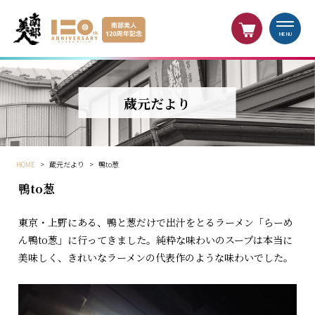
MENU
蔵元だより
HOME
>
蔵元だより
>
鴨to葱
鴨to葱
東京・上野にある、鴨と葱だけで出汁をとるラーメン「らーめ
ん鴨to葱」に行ってきました。純粋な味わいのスープは本当に
美味しく、きれいなラーメンの代表作のような味わいでした。