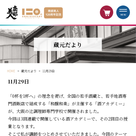
MENU
蔵元だより
HOME
>
蔵元だより
>
11月29日
11月29日
「0杯を1杯へ」の理念を掲げ、全国の若手酒蔵と、若手地酒専
門酒販店で結成する「和醸和楽」が主催する「酒アカデミー」
が、大阪の辻調理師専門学校で開催されました。
今回は3回連載で開催している酒アカデミーで、その2回目の授
業となります。
そこで私が講師をつとめさせていただきました。今回のテーマ