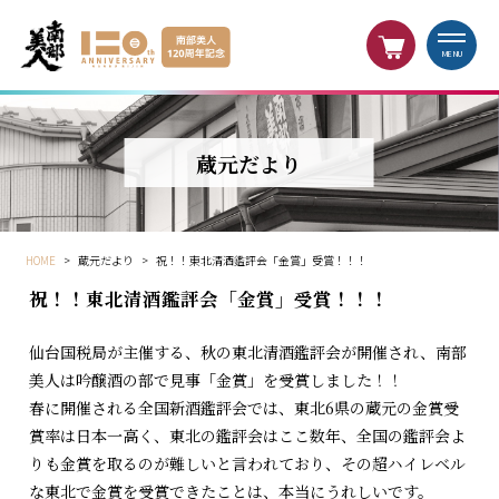
MENU
蔵元だより
HOME
>
蔵元だより
>
祝！！東北清酒鑑評会「金賞」受賞！！！
祝！！東北清酒鑑評会「金賞」受賞！！！
仙台国税局が主催する、秋の東北清酒鑑評会が開催され、南部
美人は吟醸酒の部で見事「金賞」を受賞しました！！
春に開催される全国新酒鑑評会では、東北6県の蔵元の金賞受
賞率は日本一高く、東北の鑑評会はここ数年、全国の鑑評会よ
りも金賞を取るのが難しいと言われており、その超ハイレベル
な東北で金賞を受賞できたことは、本当にうれしいです。