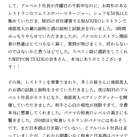
して、アルベルト社長が月曜日の午前中なのに、お取引のある
レストランのソムリエやバーマネージャー、シェフを50名以上
集めていただき、NHSの自社運営するMAGUROレストランで
南部美人の蔵の説明と酒の説明と試飲会を行いました。3時間
みっちりやらせていただきましたが、パナマのレストラン関係
者の熱量はとてつもなく高く、質問が飛びまくり、終わらない
のではないかと思うほどでした。スペイン語に通訳をしてくれ
たNIPPON TFADEの𠮷本さん、本当にありがとうございま
す！！
その後、レストランを営業でまわり、多くの皆さんに南部美人
のお酒の試飲と説明をさせていただきました。夜はNHSのアル
ベルト社長がホストになり、南部美人ペアリングディナーを開
催していただきました。和牛と心白の相性が抜群すぎて、全員
本当に感激してくれました。パナマの和食のレベルの高さにも
驚きました。200店ほど和食レストランがパナマにはあるそう
です。まだ日本酒は行き届いていない、とアルベルト社長は言
っていましたが、これから間違いなく和食と日本酒はパナマで