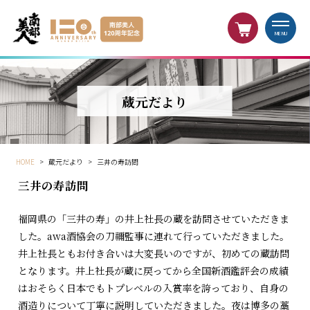
MENU
蔵元だより
HOME
>
蔵元だより
>
三井の寿訪問
三井の寿訪問
福岡県の「三井の寿」の井上社長の蔵を訪問させていただきま
した。awa酒協会の刀禰監事に連れて行っていただきました。
井上社長ともお付き合いは大変長いのですが、初めての蔵訪問
となります。井上社長が蔵に戻ってから全国新酒鑑評会の成績
はおそらく日本でもトプレベルの入賞率を誇っており、自身の
酒造りについて丁寧に説明していただきました。夜は博多の藁