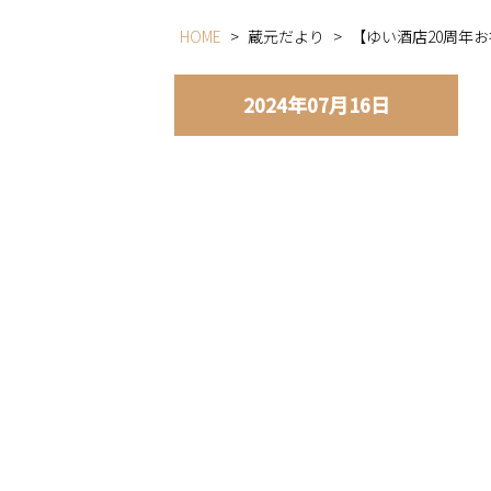
HOME
>
蔵元だより
>
【ゆい酒店20周年
2024年07月16日