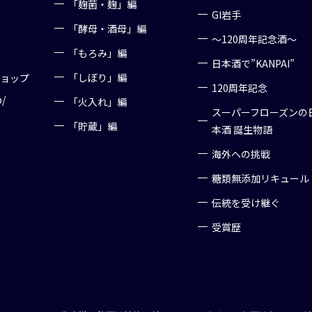
「麹菌・麹」編
GI岩手
「酵母・酒母」編
～120周年記念酒～
「もろみ」編
日本酒で”KANPAI”
「しぼり」編
ショップ
120周年記念
p/
「火入れ」編
スーパーフローズンの
「貯蔵」編
本酒 誕生物語
海外への挑戦
糖類無添加リキュール
伝統を受け継ぐ
受賞歴