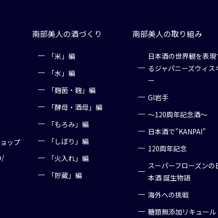
南部美人の酒づくり
南部美人の取り組み
「米」編
日本酒の世界観を表現
るジャパニーズウィス
「水」編
ー
「麹菌・麹」編
GI岩手
「酵母・酒母」編
～120周年記念酒～
「もろみ」編
日本酒で”KANPAI”
「しぼり」編
ショップ
120周年記念
p/
「火入れ」編
スーパーフローズンの
「貯蔵」編
本酒 誕生物語
海外への挑戦
糖類無添加リキュール