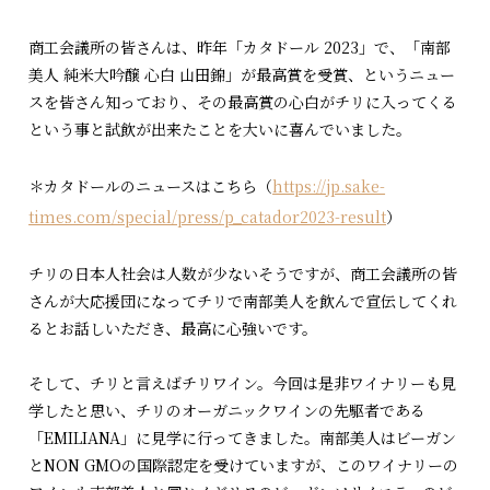
商工会議所の皆さんは、昨年「カタドール 2023」で、「南部
美人 純米大吟醸 心白 山田錦」が最高賞を受賞、というニュー
スを皆さん知っており、その最高賞の心白がチリに入ってくる
という事と試飲が出来たことを大いに喜んでいました。
＊カタドールのニュースはこちら（
https://jp.sake-
times.com/special/press/p_catador2023-result
）
チリの日本人社会は人数が少ないそうですが、商工会議所の皆
さんが大応援団になってチリで南部美人を飲んで宣伝してくれ
るとお話しいただき、最高に心強いです。
そして、チリと言えばチリワイン。今回は是非ワイナリーも見
学したと思い、チリのオーガニックワインの先駆者である
「EMILIANA」に見学に行ってきました。南部美人はビーガン
とNON GMOの国際認定を受けていますが、このワイナリーの