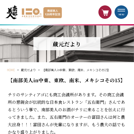
MENU
蔵元だより
HOME
>
蔵元だより
>
【南部美人in中東、東欧、南米、メキシコその15】
【南部美人in中東、東欧、南米、メキシコその15】
チリのサンティアゴにも商工会議所があります。その商工会議
所の懇親会が伝統的な日本食レストラン「五右衛門」さんであ
るとういう事で、南部美人のお酒がチリに来ることを伝えに行
ってきました。また、五右衛門のオーナーの富田さんは何と農
大出身！！！富田さんが先輩になりますが、もう農大の話でも
かなり盛り上がりました。