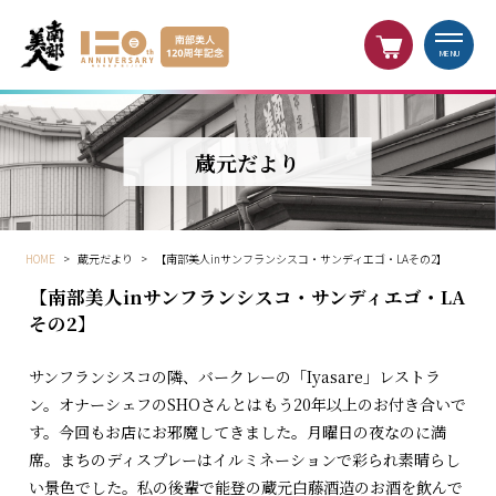
MENU
蔵元だより
HOME
>
蔵元だより
>
【南部美人inサンフランシスコ・サンディエゴ・LAその2】
【南部美人inサンフランシスコ・サンディエゴ・LA
その2】
サンフランシスコの隣、バークレーの「Iyasare」レストラ
ン。オナーシェフのSHOさんとはもう20年以上のお付き合いで
す。今回もお店にお邪魔してきました。月曜日の夜なのに満
席。まちのディスプレーはイルミネーションで彩られ素晴らし
い景色でした。私の後輩で能登の蔵元白藤酒造のお酒を飲んで