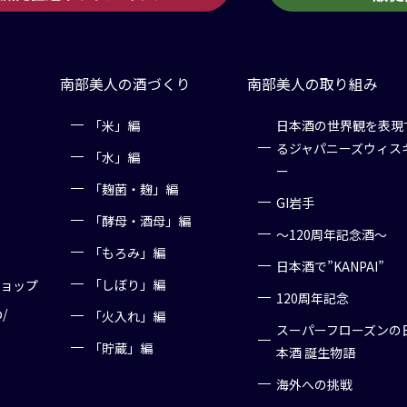
南部美人の酒づくり
南部美人の取り組み
「米」編
日本酒の世界観を表現
るジャパニーズウィス
「水」編
ー
「麹菌・麹」編
GI岩手
「酵母・酒母」編
～120周年記念酒～
「もろみ」編
日本酒で”KANPAI”
「しぼり」編
ショップ
120周年記念
p/
「火入れ」編
スーパーフローズンの
「貯蔵」編
本酒 誕生物語
海外への挑戦