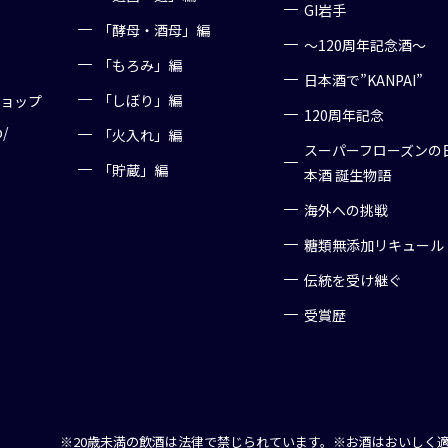
GI岩手
「酵母・酒母」編
～120周年記念酒～
「もろみ」編
日本酒で”KANPAI”
「しぼり」編
ショップ
120周年記念
p/
「火入れ」編
スーパーフローズンの
「貯蔵」編
本酒 誕生物語
海外への挑戦
糖類無添加リキュール
伝統を受け継ぐ
受賞歴
※20歳未満の飲酒は法律で禁じられています。
※お酒はおいしく