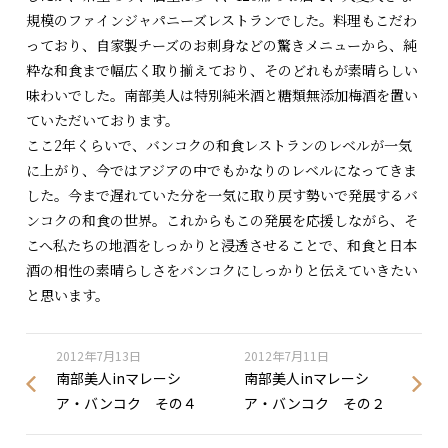
規模のファインジャパニーズレストランでした。料理もこだわ
っており、自家製チーズのお刺身などの驚きメニューから、純
粋な和食まで幅広く取り揃えており、そのどれもが素晴らしい
味わいでした。南部美人は特別純米酒と糖類無添加梅酒を置い
ていただいております。
ここ2年くらいで、バンコクの和食レストランのレベルが一気
に上がり、今ではアジアの中でもかなりのレベルになってきま
した。今まで遅れていた分を一気に取り戻す勢いで発展するバ
ンコクの和食の世界。これからもこの発展を応援しながら、そ
こへ私たちの地酒をしっかりと浸透させることで、和食と日本
酒の相性の素晴らしさをバンコクにしっかりと伝えていきたい
と思います。
2012年7月13日
2012年7月11日
南部美人inマレーシ
南部美人inマレーシ
ア・バンコク その４
ア・バンコク その２