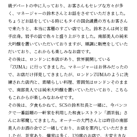
級デパートの中に入っており、お客さんもセレブな方々が多
く、マネージャーの鈴木さんとお話をさせていただきました。
ちょうどお話をしている時にもタイの国会議員の方もお客さん
で来たりと、本当に客層のすごい店でした。鈴木さんは何と岩
手出身。岩手の話で色々と盛り上がりました。南部美人の純米
大吟醸を置いていただいておりますが、順調に販売をしていた
だいており、これからも楽しみなお店です。
その後は、ロンドンに本店があり、世界展開している
「ZUMA」に行ってきました。マネージャーはお休みだったの
で、お店だけ拝見してきましたが、ロンドンZUMAのように洗
練された店内と、素晴らしい料理、雰囲気はロンドンそのまま
で、南部美人では純米大吟醸を置いていただいており、こちら
もこれからが楽しみなおみせです。
その後は、夕食もかねて、SCSの鈴木社長と一緒に、今バンコ
クで一番話題の一軒家を利用した和食レストラン「酒茶翁」さ
んにお邪魔してきました。オーナーの大門さんとは昨日の南部
美人のお酒の会でご一緒しており、お店を案内していただきま
したが、茶室あり、個室は多く、120席のお店で、大変大きな