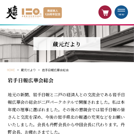
MENU
蔵元だより
HOME
>
蔵元だより
>
岩手日報広華会総会
岩手日報広華会総会
地元の新聞、岩手日報と二戸の経済人との交流会である岩手日
報広華会の総会が二戸パークホテルで開催されました。私は本
年度の理事に選ばれました。その後の懇親会では岩手日報の皆
さんと交流を深め、今後の岩手県北の報道の充実などをお願い
いたしました。会長も丹野会長から中田会長に代わります。丹
野会長、お疲れさまでした。