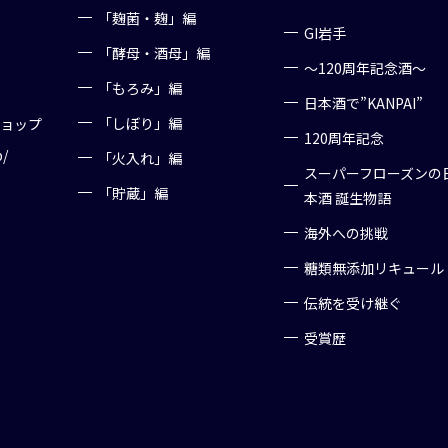
「麹菌・麹」編
GI岩手
「酵母・酒母」編
～120周年記念酒～
「もろみ」編
日本酒で”KANPAI”
「しぼり」編
ショップ
120周年記念
p/
「火入れ」編
スーパーフローズンの
「貯蔵」編
本酒 誕生物語
海外への挑戦
糖類無添加リキュール
伝統を受け継ぐ
受賞歴