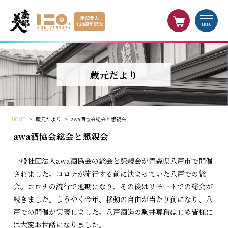
MENU
蔵元だより
HOME
>
蔵元だより
>
awa酒協会総会と懇親会
awa酒協会総会と懇親会
一般社団法人awa酒協会の総会と懇親会が青森県八戸市で開催
されました。コロナが流行する前に決まっていた八戸での総
会。コロナの流行で延期になり、その後はリモートでの総会が
続きました。ようやく今年、移動の自由が当たり前になり、八
戸での開催が実現しました。八戸酒造の駒井専務はじめ皆様に
は大変お世話になりました。