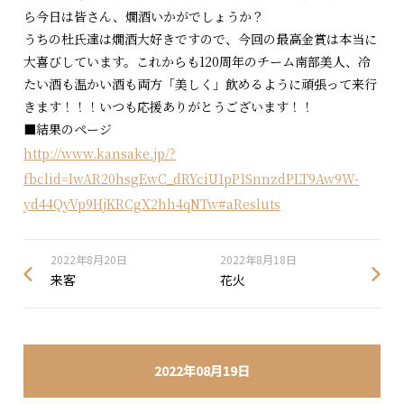
ら今日は皆さん、燗酒いかがでしょうか？
うちの杜氏達は燗酒大好きですので、今回の最高金賞は本当に
大喜びしています。これからも120周年のチーム南部美人、冷
たい酒も温かい酒も両方「美しく」飲めるように頑張って来行
きます！！！いつも応援ありがとうございます！！
■結果のページ
http://www.kansake.jp/?
fbclid=IwAR20hsgEwC_dRYciU1pP1SnnzdPLT9Aw9W-
yd44QyVp9HjKRCgX2hh4qNTw#aResluts
2022年8月20日
2022年8月18日
来客
花火
2022年08月19日