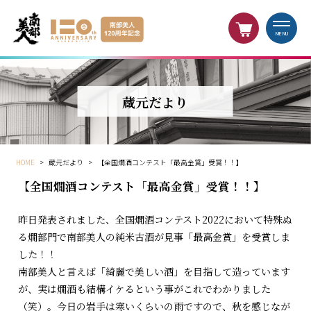
MENU
蔵元だより
HOME
>
蔵元だより
>
【全国燗酒コンテスト「最高金賞」受賞！！】
【全国燗酒コンテスト「最高金賞」受賞！！】
昨日発表されました、全国燗酒コンテスト2022において特殊ぬ
る燗部門で南部美人の純米古酒が見事「最高金賞」を受賞しま
した！！
南部美人と言えば「綺麗で美しい酒」を目指して造っています
が、実は燗酒も結構イケるという事がこれでわかりました
（笑）。今日の岩手は寒いくらいの雨ですので、秋を感じなが