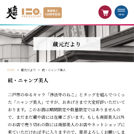
MENU
蔵元だより
HOME
>
蔵元だより
>
続・ニャンブ美人
続・ニャンブ美人
二戸市のゆるキャラ「浄法寺のねこ」とタッグを組んでつくっ
た「ニャンブ美人」ですが、おあげさまで大変好評いただいて
おります。このお酒は期間限定や数量限定ではありませんの
で、まだまだ蔵や店には在庫ございます。もしも南部美人以外
のお店で売り切れの際には南部美人のお店やネットショップに
来ていただければ手に入りますので、是非よろしくお願いしま