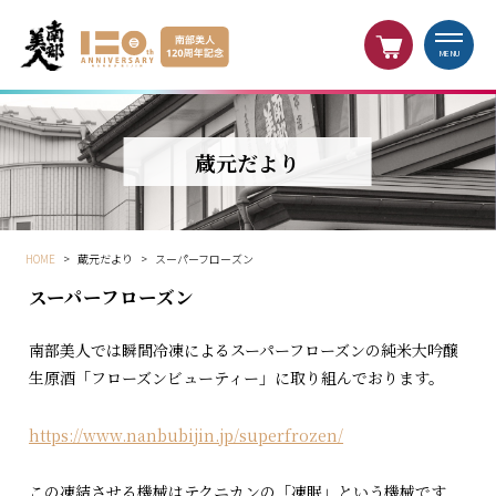
MENU
蔵元だより
HOME
>
蔵元だより
>
スーパーフローズン
スーパーフローズン
南部美人では瞬間冷凍によるスーパーフローズンの純米大吟醸
生原酒「フローズンビューティー」に取り組んでおります。
https://www.nanbubijin.jp/superfrozen/
この凍結させる機械はテクニカンの「凍眠」という機械です