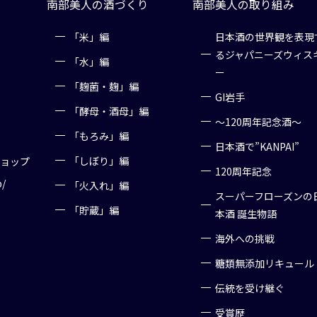
南部美人の酒づくり
南部美人の取り組み
「米」編
日本酒の世界観を表現
るジャパニーズウィス
「水」編
ー
「麹菌・麹」編
GI岩手
「酵母・酒母」編
～120周年記念酒～
「もろみ」編
日本酒で”KANPAI”
「しぼり」編
ショップ
120周年記念
p/
「火入れ」編
スーパーフローズンの
「貯蔵」編
本酒 誕生物語
海外への挑戦
糖類無添加リキュール
伝統を受け継ぐ
受賞歴