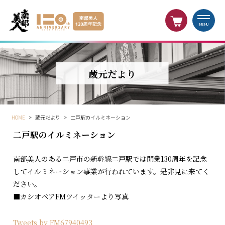
MENU
蔵元だより
HOME
>
蔵元だより
>
二戸駅のイルミネーション
二戸駅のイルミネーション
南部美人のある二戸市の新幹線二戸駅では開業130周年を記念
してイルミネーション事業が行われています。是非見に来てく
ださい。
■カシオペアFMツイッターより写真
Tweets by FM67940493