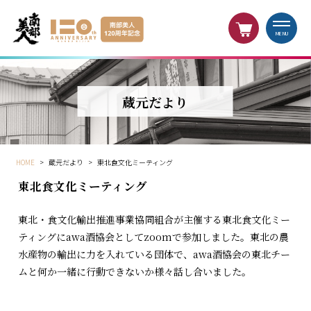
MENU
蔵元だより
HOME
>
蔵元だより
>
東北食文化ミーティング
東北食文化ミーティング
東北・食文化輸出推進事業協同組合が主催する東北食文化ミー
ティングにawa酒協会としてzoomで参加しました。東北の農
水産物の輸出に力を入れている団体で、awa酒協会の東北チー
ムと何か一緒に行動できないか様々話し合いました。