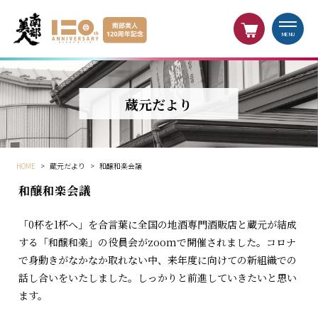
MENU
蔵元だより
HOME
>
蔵元だより
>
和醸和楽会議
和醸和楽会議
「0杯を1杯へ」を合言葉に全国の地酒専門酒販店と蔵元が結成
する「和醸和楽」の役員会がzoomで開催されました。コロナ
で身動きがなかなか取れない中、来年度に向けての新組織での
話し合いをいたしました。しっかりと前進していきたいと思い
ます。