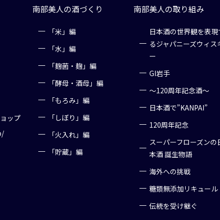
南部美人の酒づくり
南部美人の取り組み
「米」編
日本酒の世界観を表現
るジャパニーズウィス
「水」編
ー
「麹菌・麹」編
GI岩手
「酵母・酒母」編
～120周年記念酒～
「もろみ」編
日本酒で”KANPAI”
「しぼり」編
ショップ
120周年記念
p/
「火入れ」編
スーパーフローズンの
「貯蔵」編
本酒 誕生物語
海外への挑戦
糖類無添加リキュール
伝統を受け継ぐ