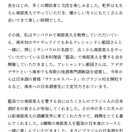
長をはじめ、多くの関係者と交流を楽しみました。乾杯はもち
ろん南部美人でやっていただき、懐かしい方々にもたくさんお
会いできて楽しい時間でした。
その後、私はサンパウロで南部美人を販売していただいてい
る、南米初のサケサムライでもあるアレシャンドレ飯田さんと
一緒に、同じくサンパウロの名店で、古くから南部美人をやっ
ていただいている日本料理店「藍染」で南部美人を愛する会を
開催していただきました。アレシャンドレ飯田さんは、アデガ
デサケという南米でも有数の地酒専門酒販店を経営し、今年か
らは日本酒の資格「サケエキスパート」のブラジル校を開校す
るなど、南米への日本酒普及に大変尽力されています。
藍染での南部美人を愛する会にはたくさんのブラジル人の日本
酒好きの皆さんが参加してくれました。その中の多くの方々が
以前南部美人の酒蔵見学に来てくれた方々で、再開をとても喜
んでくれました。6種類の南部美人を藍染の日本食のコースと
一緒に楽しんでいただきました。まさにブラジルの日本酒を引