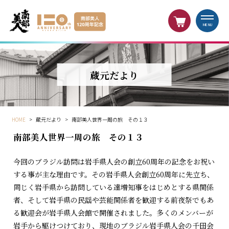
MENU
蔵元だより
HOME
>
蔵元だより
>
南部美人世界一周の旅 その１３
南部美人世界一周の旅 その１３
今回のブラジル訪問は岩手県人会の創立60周年の記念をお祝い
する事が主な理由です。その岩手県人会創立60周年に先立ち、
同じく岩手県から訪問している達増知事をはじめとする県関係
者、そして岩手県の民謡や芸能関係者を歓迎する前夜祭でもあ
る歓迎会が岩手県人会館で開催されました。多くのメンバーが
岩手から駆けつけており、現地のブラジル岩手県人会の千田会