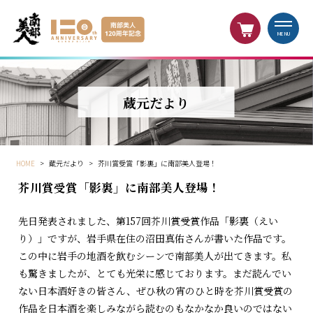
MENU
蔵元だより
HOME
>
蔵元だより
>
芥川賞受賞「影裏」に南部美人登場！
芥川賞受賞「影裏」に南部美人登場！
先日発表されました、第157回芥川賞受賞作品「影裏（えい
り）」ですが、岩手県在住の沼田真佑さんが書いた作品です。
この中に岩手の地酒を飲むシーンで南部美人が出てきます。私
も驚きましたが、とても光栄に感じております。まだ読んでい
ない日本酒好きの皆さん、ぜひ秋の宵のひと時を芥川賞受賞の
作品を日本酒を楽しみながら読むのもなかなか良いのではない