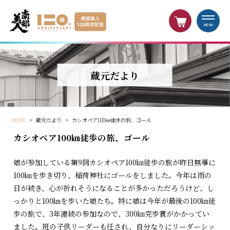
MENU
蔵元だより
HOME
>
蔵元だより
>
カシオペア100㎞徒歩の旅、ゴール
カシオペア100㎞徒歩の旅、ゴール
娘が参加している第9回カシオペア100㎞徒歩の旅が昨日無事に
100㎞を歩き切り、稲荷神社にゴールをしました。今年は雨の
日が続き、心が折れそうになることが多かっただろうけど、し
っかりと100㎞を歩いた娘たち。特に娘は今年が最後の100㎞徒
歩の旅で、3年連続の参加なので、300㎞完歩賞がかかってい
ました。班の子供リーダーも任され、自分なりにリーダーシッ