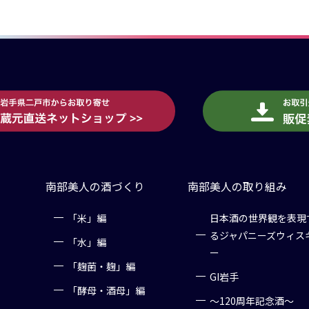
南部美人の酒づくり
南部美人の取り組み
「米」編
日本酒の世界観を表現
るジャパニーズウィス
「水」編
ー
「麹菌・麹」編
GI岩手
「酵母・酒母」編
～120周年記念酒～