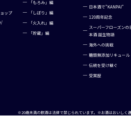
「もろみ」編
日本酒で”KANPAI”
「しぼり」編
ショップ
120周年記念
p/
「火入れ」編
スーパーフローズンの
「貯蔵」編
本酒 誕生物語
海外への挑戦
糖類無添加リキュール
伝統を受け継ぐ
受賞歴
※20歳未満の飲酒は法律で禁じられています。
※お酒はおいしく
Copyright (C) 2016 Nanbu Bijin, All right reserved.