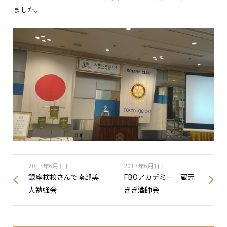
ました。
2017年6月3日
2017年6月1日
銀座検校さんで南部美
FBOアカデミー 蔵元
人勉強会
きき酒師会