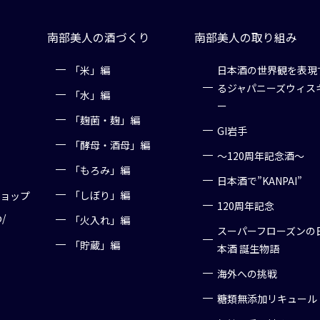
南部美人の酒づくり
南部美人の取り組み
「米」編
日本酒の世界観を表現
るジャパニーズウィス
「水」編
ー
「麹菌・麹」編
GI岩手
「酵母・酒母」編
～120周年記念酒～
「もろみ」編
日本酒で”KANPAI”
「しぼり」編
ショップ
120周年記念
p/
「火入れ」編
スーパーフローズンの
「貯蔵」編
本酒 誕生物語
海外への挑戦
糖類無添加リキュール