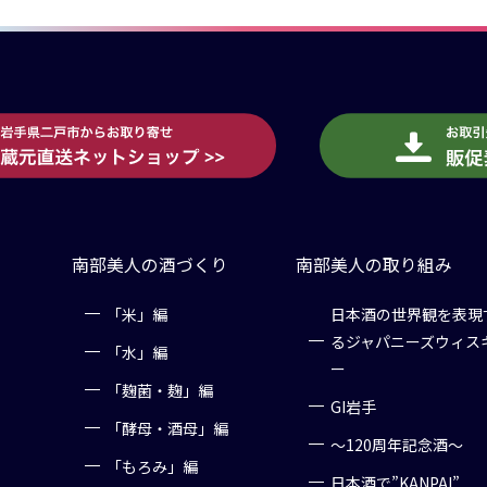
南部美人の酒づくり
南部美人の取り組み
「米」編
日本酒の世界観を表現
るジャパニーズウィス
「水」編
ー
「麹菌・麹」編
GI岩手
「酵母・酒母」編
～120周年記念酒～
「もろみ」編
日本酒で”KANPAI”