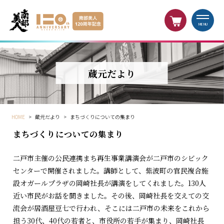
MENU
蔵元だより
HOME
>
蔵元だより
>
まちづくりについての集まり
まちづくりについての集まり
二戸市主催の公民連携まち再生事業講演会が二戸市のシビック
センターで開催されました。講師として、紫波町の官民複合施
設オガールプラザの岡崎社長が講演をしてくれました。130人
近い市民がお話を聞きました。その後、岡崎社長を交えての交
流会が居酒屋豆七で行われ、そこには二戸市の未来をこれから
担う30代、40代の若者と、市役所の若手が集まり、岡崎社長