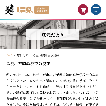
MENU
蔵元だより
HOME
>
蔵元だより
>
母校、福岡高校での授業
母校、福岡高校での授業
私の母校である、地元二戸市の岩手県立福岡高等学校で今年か
らはじまった「カシオペア講座」。地域の先輩に学び、そこか
ら自分たちでレポートを作成して発表する授業だそうですが、
そこの講師に選ばれて母校でお話してきました。久しぶりに入
る母校の教室。とても懐かしく、青春時代の思い出がよみがえ
りました。やはり母校はいいですね。少しでも母校に貢献でき