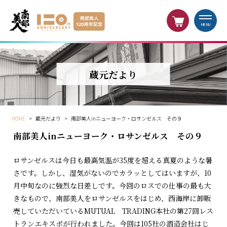
MENU
蔵元だより
HOME
>
蔵元だより
>
南部美人inニューヨーク・ロサンゼルス その９
南部美人inニューヨーク・ロサンゼルス その９
ロサンゼルスは今日も最高気温が35度を超える真夏のような暑
さです。しかし、湿気がないのでカラッとしてはいますが、10
月中旬なのに強烈な日差しです。今回のロスでの仕事の最も大
きなもので、南部美人をロサンゼルスをはじめ、西海岸に卸販
売していただいているMUTUAL TRADING本社の第27回レス
トランエキスポが行われました。今回は105社の酒造会社はじ