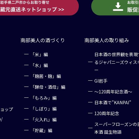
南部美人の酒づくり
南部美人の取り組み
「米」編
日本酒の世界観を表現
るジャパニーズウィス
「水」編
ー
「麹菌・麹」編
GI岩手
「酵母・酒母」編
～120周年記念酒～
「もろみ」編
日本酒で”KANPAI”
「しぼり」編
ショップ
120周年記念
p/
「火入れ」編
スーパーフローズンの
「貯蔵」編
本酒 誕生物語