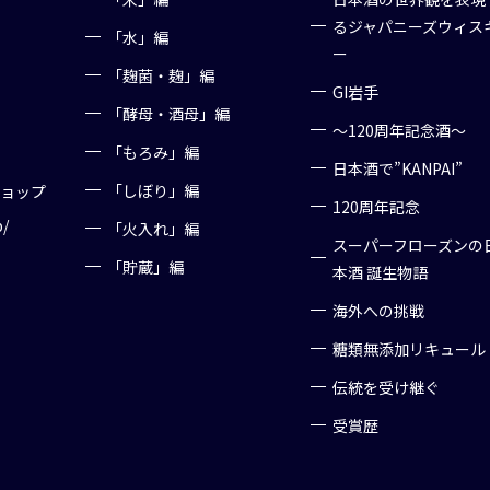
るジャパニーズウィス
「水」編
ー
「麹菌・麹」編
GI岩手
「酵母・酒母」編
～120周年記念酒～
「もろみ」編
日本酒で”KANPAI”
「しぼり」編
ショップ
120周年記念
p/
「火入れ」編
スーパーフローズンの
「貯蔵」編
本酒 誕生物語
海外への挑戦
糖類無添加リキュール
伝統を受け継ぐ
受賞歴