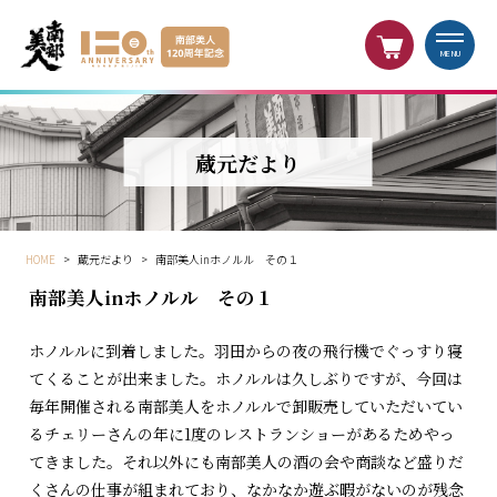
MENU
蔵元だより
HOME
>
蔵元だより
>
南部美人inホノルル その１
南部美人inホノルル その１
ホノルルに到着しました。羽田からの夜の飛行機でぐっすり寝
てくることが出来ました。ホノルルは久しぶりですが、今回は
毎年開催される南部美人をホノルルで卸販売していただいてい
るチェリーさんの年に1度のレストランショーがあるためやっ
てきました。それ以外にも南部美人の酒の会や商談など盛りだ
くさんの仕事が組まれており、なかなか遊ぶ暇がないのが残念