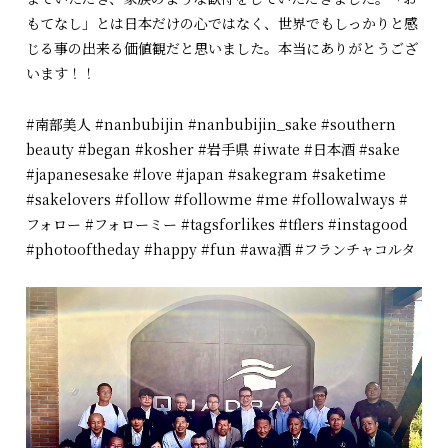
もてなし」とは日本だけの心ではなく、世界でもしっかりと感
じる事の出来る価値観だと思いました。本当にありがとうござ
います！！
#南部美人 #nanbubijin #nanbubijin_sake #southern
beauty #began #kosher #岩手県 #iwate #日本酒 #sake
#japanesesake #love #japan #sakegram #saketime
#sakelovers #follow #followme #me #followalways #
フォロー #フォローミー #tagsforlikes #tflers #instagood
#photooftheday #happy #fun #awa酒 #フランチャコルタ