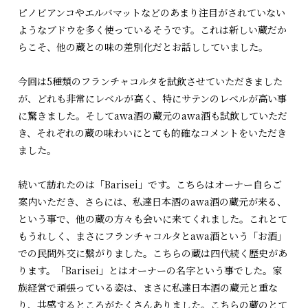
ピノビアンコやエルバマットなどのあまり注目がされていない
ようなブドウを多く使っているそうです。これは新しい蔵だか
らこそ、他の蔵との味の差別化だとお話ししていました。
今回は5種類のフランチャコルタを試飲させていただきました
が、どれも非常にレベルが高く、特にサテンのレベルが高い事
に驚きました。そしてawa酒の蔵元のawa酒も試飲していただ
き、それぞれの蔵の味わいにとても的確なコメントをいただき
ました。
続いて訪れたのは「Barisei」です。こちらはオーナー自らご
案内いただき、さらには、私達日本酒のawa酒の蔵元が来る、
という事で、他の蔵の方々も会いに来てくれました。これとて
もうれしく、まさにフランチャコルタとawa酒という「お酒」
での民間外交に繋がりました。こちらの蔵は四代続く歴史があ
ります。「Barisei」とはオーナーの名字という事でした。家
族経営で頑張っている姿は、まさに私達日本酒の蔵元と重な
り、共感するところがたくさんありました。こちらの蔵のとて