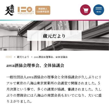
MENU
蔵元だより
HOME
>
蔵元だより
>
awa酒協会理事会、全体協議会
awa酒協会理事会、全体協議会
一般社団法人awa酒協会の理事会と全体協議会が久しぶりにリ
アルで東京の八海山東京営業所の会議室で開催されました。5
月決算という事で、多くの議案が協議、審議されました。久し
ぶりの懇親会には八海山の南雲会長もおいでになり、大いに盛
り上がりました。