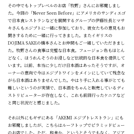
その中でもトップレベルのお店「牧野」さんにお邪魔しまし
た。今回の「Never Seen Before」にアメリカのサンディエゴ
で日本食レストランなどを展開するグループの伊藤社長とマサ
キさんもエジプトに一緒に参加しており、彼女たちの意見もお
聞きするために一緒に行ってきました。またイギリスの
DOJIMA SAKEの橋本さんとお仲間もご一緒していただきまし
た。牧野さんの食事は完璧な日本食。フュージョン色もほとん
どなく、ほうれんそうのお浸しなど伝統的な日本食を提供して
います。以前、本当に少しだけ日本酒はあったそうですが、オ
ーナーの意向で今はエジプトワインをメインにしていて残念な
がら日本酒はありませんでした。やはり手に入れる事がとても
難しいというのが実情で、日本酒をちゃんと販売しているディ
ストリビューターが存在しなく、これも前回行ったケニアなど
と同じ状況だと感じました。
それ以外にもギザにある「AKEMI エジプトレストラン」にも
お邪魔しましたが、こちらはルーフトップでピラミッドビュー
のお店でした。ただ、和食か、というとそうでもなく、アジア