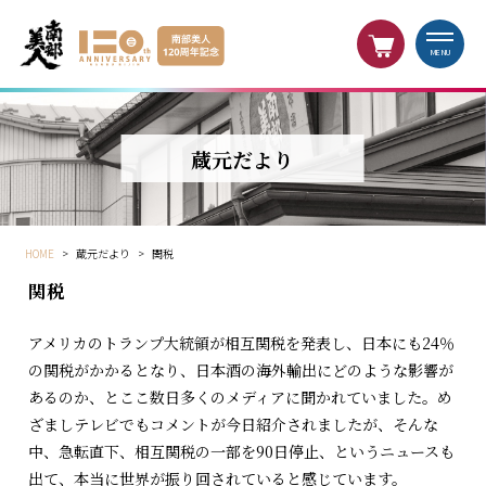
MENU
蔵元だより
HOME
>
蔵元だより
>
関税
関税
アメリカのトランプ大統領が相互関税を発表し、日本にも24％
の関税がかかるとなり、日本酒の海外輸出にどのような影響が
あるのか、とここ数日多くのメディアに聞かれていました。め
ざましテレビでもコメントが今日紹介されましたが、そんな
中、急転直下、相互関税の一部を90日停止、というニュースも
出て、本当に世界が振り回されていると感じています。