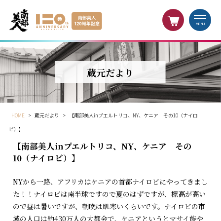
MENU
蔵元だより
HOME
>
蔵元だより
>
【南部美人inプエルトリコ、NY、ケニア その10（ナイロ
ビ）】
【南部美人inプエルトリコ、NY、ケニア その
10（ナイロビ）】
NYから一路、アフリカはケニアの首都ナイロビにやってきまし
た！！ナイロビは南半球ですので夏のはずですが、標高が高い
ので昼は暑いですが、朝晩は肌寒いくらいです。ナイロビの市
域の人口は約430万人の大都会で、ケニアというとマサイ族や