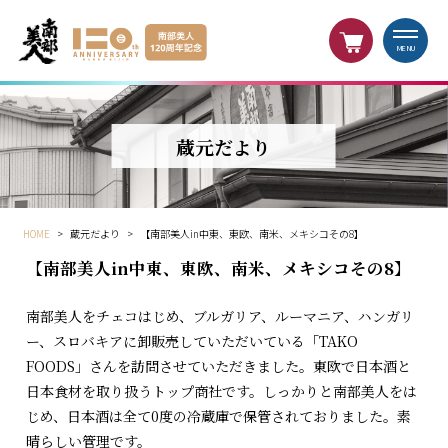
MENU
蔵元だより
HOME
>
蔵元だより
>
【南部美人in中東、東欧、南米、メキシコその8】
【南部美人in中東、東欧、南米、メキシコその8】
南部美人をチェコはじめ、ブルガリア、ルーマニア、ハンガリ
ー、スロバキアに卸販売していただいている「TAKO
FOODS」さんを訪問させていただきました。東欧で日本酒と
日本食材を取り扱うトップ商社です。しっかりと南部美人をは
じめ、日本酒は全て0度の冷蔵庫で保管されておりました。素
晴らしい管理です。