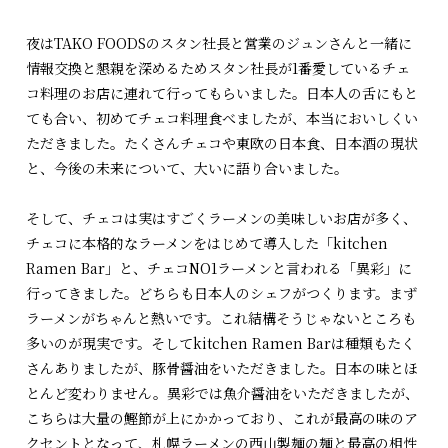
夜はTAKO FOODSのスタン社長と営業のジュンさんと一緒に
情報交換と懇親を深めるためスタン社長が1番愛しているチェ
コ料理のお店に連れて行ってもらいました。日本人の舌にもと
ても合い、初めてチェコ料理食べましたが、本当においしくい
ただきました。たくさんチェコや東欧の日本食、日本酒の現状
と、今後の未来について、大いに語り合いました。
そして、チェコは実はすごくラーメンの美味しいお店が多く、
チェコに本格的なラーメンをはじめて導入した「kitchen
Ramen Bar」と、チェコNO1ラーメンと言われる「異彩」に
行ってきました。どちらも日本人のシェフがつくります。まず
ラーメンがちゃんと熱いです。これ結構そうじゃないところも
多いのが現実です。そしてkitchen Ramen Barは種類もたく
さんありましたが、豚骨醤油をいただきました。日本の味とほ
とんど変わりません。異彩では魚介醤油をいただきましたが、
こちらは大量の鰹節が上にかかっており、これが最高の味のア
クセントとなって、札幌ラーメンの西山製麺の麺と最高の相性