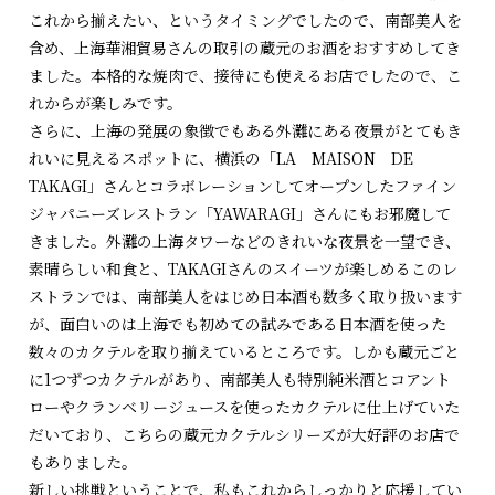
これから揃えたい、というタイミングでしたので、南部美人を
含め、上海華湘貿易さんの取引の蔵元のお酒をおすすめしてき
ました。本格的な焼肉で、接待にも使えるお店でしたので、こ
れからが楽しみです。
さらに、上海の発展の象徴でもある外灘にある夜景がとてもき
れいに見えるスポットに、横浜の「LA MAISON DE
TAKAGI」さんとコラボレーションしてオープンしたファイン
ジャパニーズレストラン「YAWARAGI」さんにもお邪魔して
きました。外灘の上海タワーなどのきれいな夜景を一望でき、
素晴らしい和食と、TAKAGIさんのスイーツが楽しめるこのレ
ストランでは、南部美人をはじめ日本酒も数多く取り扱います
が、面白いのは上海でも初めての試みである日本酒を使った
数々のカクテルを取り揃えているところです。しかも蔵元ごと
に1つずつカクテルがあり、南部美人も特別純米酒とコアント
ローやクランベリージュースを使ったカクテルに仕上げていた
だいており、こちらの蔵元カクテルシリーズが大好評のお店で
もありました。
新しい挑戦ということで、私もこれからしっかりと応援してい