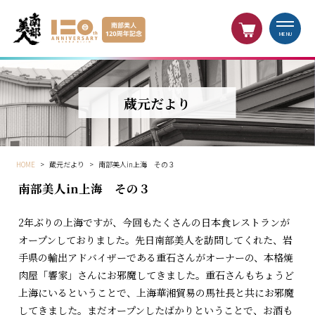
MENU
蔵元だより
HOME
>
蔵元だより
>
南部美人in上海 その３
南部美人in上海 その３
2年ぶりの上海ですが、今回もたくさんの日本食レストランが
オープンしておりました。先日南部美人を訪問してくれた、岩
手県の輸出アドバイザーである重石さんがオーナーの、本格焼
肉屋「響家」さんにお邪魔してきました。重石さんもちょうど
上海にいるということで、上海華湘貿易の馬社長と共にお邪魔
してきました。まだオープンしたばかりということで、お酒も