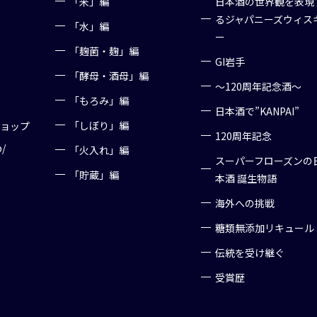
「米」編
日本酒の世界観を表現
るジャパニーズウィス
「水」編
ー
「麹菌・麹」編
GI岩手
「酵母・酒母」編
～120周年記念酒～
「もろみ」編
日本酒で”KANPAI”
「しぼり」編
ショップ
120周年記念
p/
「火入れ」編
スーパーフローズンの
「貯蔵」編
本酒 誕生物語
海外への挑戦
糖類無添加リキュール
伝統を受け継ぐ
受賞歴