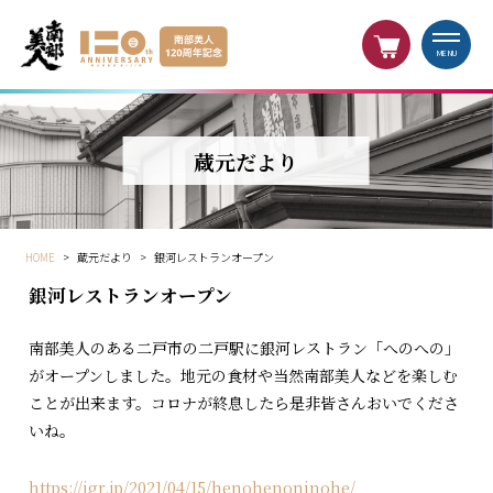
MENU
蔵元だより
HOME
>
蔵元だより
>
銀河レストランオープン
銀河レストランオープン
南部美人のある二戸市の二戸駅に銀河レストラン「へのへの」
がオープンしました。地元の食材や当然南部美人などを楽しむ
ことが出来ます。コロナが終息したら是非皆さんおいでくださ
いね。
https://igr.jp/2021/04/15/henohenoninohe/